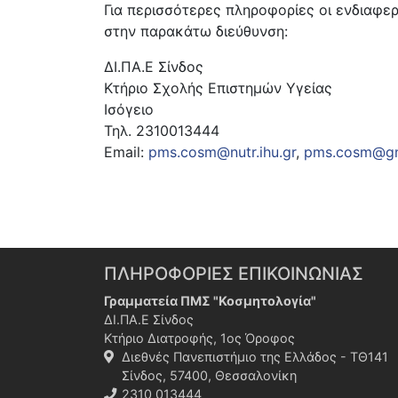
Για περισσότερες πληροφορίες οι ενδιαφ
στην παρακάτω διεύθυνση:
ΔΙ.ΠΑ.Ε Σίνδος
Κτήριο Σχολής Επιστημών Υγείας
Ισόγειο
Τηλ. 2310013444
Email:
pms.cosm@nutr.ihu.gr
,
pms.cosm@gm
ΠΛΗΡΟΦΟΡΙΕΣ ΕΠΙΚΟΙΝΩΝΙΑΣ
Γραμματεία ΠΜΣ "Κοσμητολογία"
ΔΙ.ΠΑ.Ε Σίνδος
Κτήριο Διατροφής, 1ος Όροφος
Διεθνές Πανεπιστήμιο της Ελλάδος - ΤΘ141
Σίνδος, 57400, Θεσσαλονίκη
2310 013444